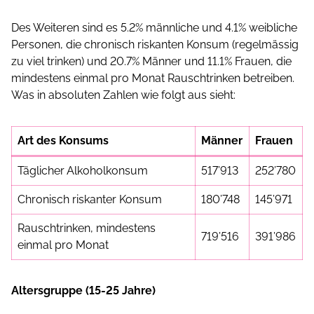
Des Weiteren sind es 5.2% männliche und 4.1% weibliche
Personen, die chronisch riskanten Konsum (regelmässig
zu viel trinken) und 20.7% Männer und 11.1% Frauen, die
mindestens einmal pro Monat Rauschtrinken betreiben.
Was in absoluten Zahlen wie folgt aus sieht:
Art des Konsums
Männer
Frauen
Täglicher Alkoholkonsum
517’913
252’780
Chronisch riskanter Konsum
180’748
145’971
Rauschtrinken, mindestens
719’516
391’986
einmal pro Monat
Altersgruppe (15-25 Jahre)