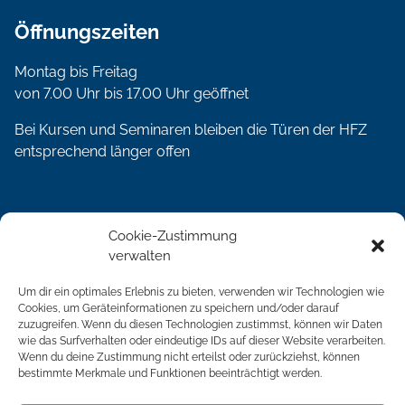
Öffnungszeiten
Montag bis Freitag
von 7.00 Uhr bis 17.00 Uhr geöffnet
Bei Kursen und Seminaren bleiben die Türen der HFZ
entsprechend länger offen
Social Media
Cookie-Zustimmung
verwalten
Um dir ein optimales Erlebnis zu bieten, verwenden wir Technologien wie
Cookies, um Geräteinformationen zu speichern und/oder darauf
zuzugreifen. Wenn du diesen Technologien zustimmst, können wir Daten
Qualität
wie das Surfverhalten oder eindeutige IDs auf dieser Website verarbeiten.
Wenn du deine Zustimmung nicht erteilst oder zurückziehst, können
bestimmte Merkmale und Funktionen beeinträchtigt werden.