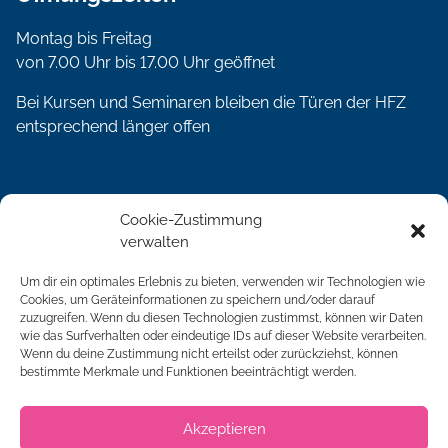
Montag bis Freitag
von 7.00 Uhr bis 17.00 Uhr geöffnet
Bei Kursen und Seminaren bleiben die Türen der HFZ
entsprechend länger offen
Social Media
Cookie-Zustimmung
verwalten
Um dir ein optimales Erlebnis zu bieten, verwenden wir Technologien wie
Cookies, um Geräteinformationen zu speichern und/oder darauf
zuzugreifen. Wenn du diesen Technologien zustimmst, können wir Daten
Qualität
wie das Surfverhalten oder eindeutige IDs auf dieser Website verarbeiten.
Wenn du deine Zustimmung nicht erteilst oder zurückziehst, können
bestimmte Merkmale und Funktionen beeinträchtigt werden.
Akzeptieren