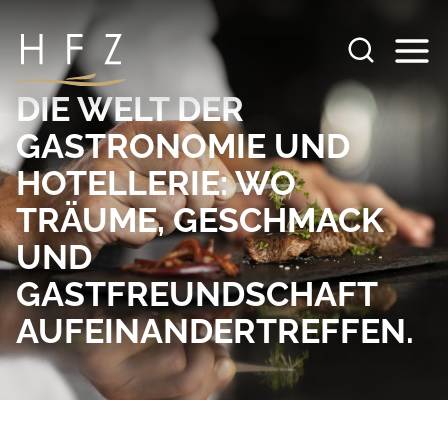
Zum
Inhalt
springen
DIE WELT DER
GASTRONOMIE UND
HOTELLERIE: WO
TRÄUME, GESCHMACK
UND
GASTFREUNDSCHAFT
AUFEINANDERTREFFEN.