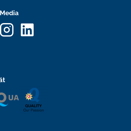
 Media
ät