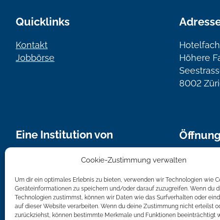
Quicklinks
Adress
Kontakt
Hotelfach
Jobbörse
Höhere F
Seestrass
8002 Zür
Eine Institution von
Öffnung
Montag bi
Cookie-Zustimmung verwalten
von 7.00 
Um dir ein optimales Erlebnis zu bieten, verwenden wir Technologien wie 
Geräteinformationen zu speichern und/oder darauf zuzugreifen. Wenn du d
Bei Kurse
Technologien zustimmst, können wir Daten wie das Surfverhalten oder eind
HFZ entsp
auf dieser Website verarbeiten. Wenn du deine Zustimmung nicht erteilst o
zurückziehst, können bestimmte Merkmale und Funktionen beeinträchtigt 