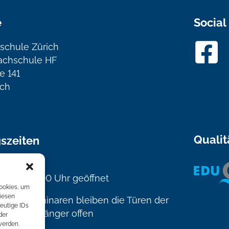
e
Social
schule Zürich
achschule HF
e 141
ich
Qualit
szeiten
s Freitag
Uhr bis 17.00 Uhr geöffnet
Cookies, um
iesen
n und Seminaren bleiben die Türen der
eutige IDs
rechend länger offen
der
werden.