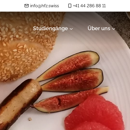
info@hfz.swiss
+41 44 286 88 11
Studiengänge
Über uns