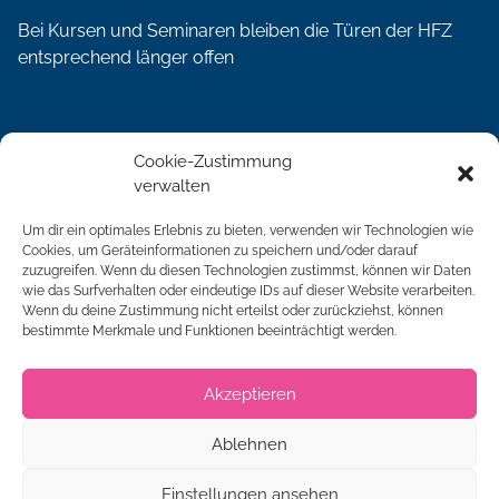
Bei Kursen und Seminaren bleiben die Türen der HFZ
entsprechend länger offen
Social Media
Cookie-Zustimmung
verwalten
Um dir ein optimales Erlebnis zu bieten, verwenden wir Technologien wie
Cookies, um Geräteinformationen zu speichern und/oder darauf
zuzugreifen. Wenn du diesen Technologien zustimmst, können wir Daten
Qualität
wie das Surfverhalten oder eindeutige IDs auf dieser Website verarbeiten.
Wenn du deine Zustimmung nicht erteilst oder zurückziehst, können
bestimmte Merkmale und Funktionen beeinträchtigt werden.
Akzeptieren
Ablehnen
Einstellungen ansehen