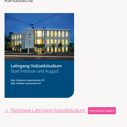
Kambodscha.
Factsheet Lehrgang Vollzeitstudium
herunterladen