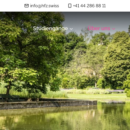
info@hfz.swiss
+41 44 286 88 11
Studiengänge
Über uns