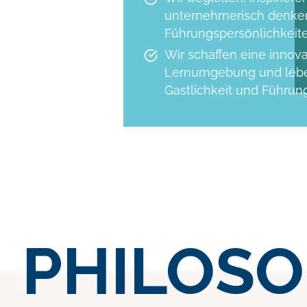
unternehmerisch denke
Führungspersönlichkeite
Wir schaffen eine innova
Lernumgebung und leben
Gastlichkeit und Führung
PHILOSO