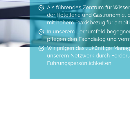
Als führendes Zentrum für Wissen
der Hotellerie und Gastronomie,
mit hohem Praxisbezug für ambitio
In unserem Lernumfeld begegnen
pflegen den Fachdialog und ver
Wir prägen das zukünftige Man
unserem Netzwerk durch Förder
Führungspersönlichkeiten.