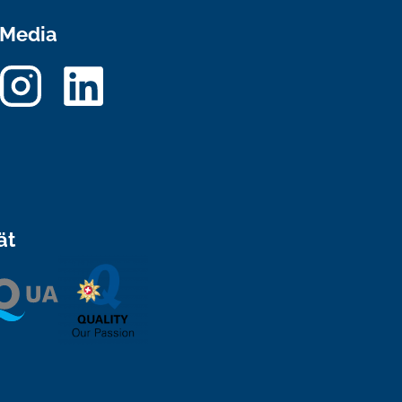
 Media
ät