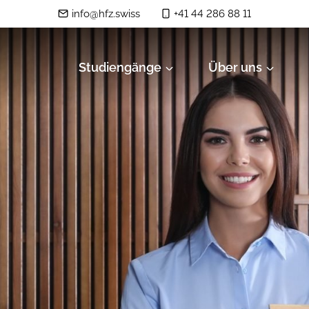
info@hfz.swiss
+41 44 286 88 11
Studiengänge
Über uns