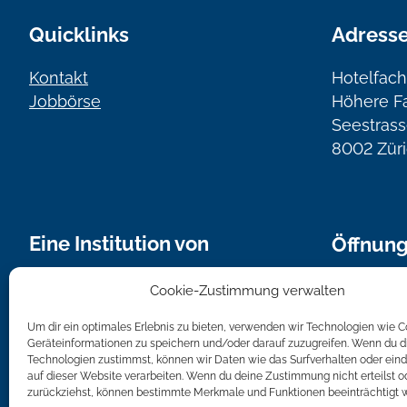
Quicklinks
Adress
Kontakt
Hotelfach
Jobbörse
Höhere F
Seestrass
8002 Zür
Eine Institution von
Öffnung
Montag bi
Cookie-Zustimmung verwalten
von 7.00 
Um dir ein optimales Erlebnis zu bieten, verwenden wir Technologien wie 
Geräteinformationen zu speichern und/oder darauf zuzugreifen. Wenn du d
Bei Kurse
Technologien zustimmst, können wir Daten wie das Surfverhalten oder eind
HFZ entsp
auf dieser Website verarbeiten. Wenn du deine Zustimmung nicht erteilst o
zurückziehst, können bestimmte Merkmale und Funktionen beeinträchtigt 