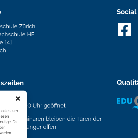
e
Social
schule Zürich
achschule HF
e 141
ich
Qualit
szeiten
s Freitag
Uhr bis 17.00 Uhr geöffnet
Cookies, um
iesen
n und Seminaren bleiben die Türen der
eutige IDs
rechend länger offen
der
werden.