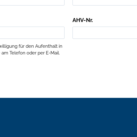
t
J
AHV-Nr.
J
J
J
lligung für den Aufenthalt in
e am Telefon oder per E-Mail.