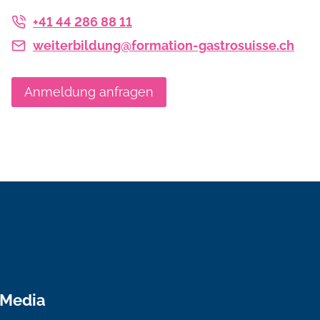
+41 44 286 88 11
weiterbildung@formation-gastrosuisse.ch
Anmeldung anfragen
 Media