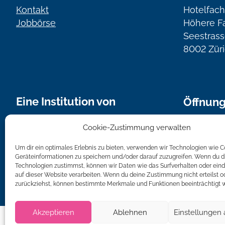
Kontakt
Hotelfach
Jobbörse
Höhere F
Seestrass
8002 Zür
Eine Institution von
Öffnung
Montag bi
Cookie-Zustimmung verwalten
von 7.00 
Um dir ein optimales Erlebnis zu bieten, verwenden wir Technologien wie 
Geräteinformationen zu speichern und/oder darauf zuzugreifen. Wenn du d
Bei Kurse
Technologien zustimmst, können wir Daten wie das Surfverhalten oder eind
HFZ entsp
auf dieser Website verarbeiten. Wenn du deine Zustimmung nicht erteilst o
zurückziehst, können bestimmte Merkmale und Funktionen beeinträchtigt 
Akzeptieren
Ablehnen
Einstellungen