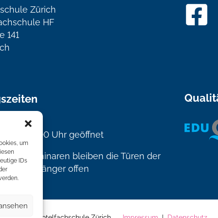
schule Zürich
achschule HF
e 141
ich
Qualit
szeiten
s Freitag
Uhr bis 17.00 Uhr geöffnet
Cookies, um
iesen
n und Seminaren bleiben die Türen der
eutige IDs
rechend länger offen
der
werden.
 ansehen
© 2026 Hotelfachschule Zürich
Impressum
|
Datenschutz