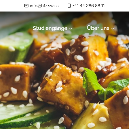
info@hfz.swiss
+41 44 286 88 11
Studiengänge
Über uns