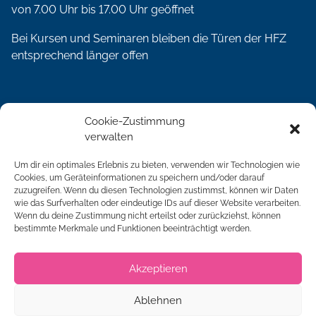
von 7.00 Uhr bis 17.00 Uhr geöffnet
Bei Kursen und Seminaren bleiben die Türen der HFZ
entsprechend länger offen
Social Media
Cookie-Zustimmung
verwalten
Um dir ein optimales Erlebnis zu bieten, verwenden wir Technologien wie
Cookies, um Geräteinformationen zu speichern und/oder darauf
zuzugreifen. Wenn du diesen Technologien zustimmst, können wir Daten
Qualität
wie das Surfverhalten oder eindeutige IDs auf dieser Website verarbeiten.
Wenn du deine Zustimmung nicht erteilst oder zurückziehst, können
bestimmte Merkmale und Funktionen beeinträchtigt werden.
Akzeptieren
Ablehnen